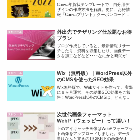
Canva年賀状テンプレートで、自分用デ
ザインの作成方法を解説。更に、お得情
報「Canvaプリント」クーポンコードを
お知らせします。迷うことなく年賀状が
作れるように、画像いっぱい使って解説
したよ！
外出先でテザリング仕放題なお得
便利ツール
プラン
ブログ作成していると、最新情報リサー
チしたり、資料を収集したり、画像デー
タを加工などなど････なにかと時間が必
要。そこで、外出先でちょっとした隙間
時間を利用し、ブログ作成したいと考え
る方もいらっしゃるでしょう。そんな時
Wix（無料版）｜WordPress以外
便利ツール
に必要なものはインタ...
のCMSを使ったSEO効果
Wix無料版で、Webサイトを作って、実際
に６ヶ月運営、その結果SEO効果をご報
告！WordPress以外のCMSは、どんな感
じなのか？以前から、ちょっと興味があ
った。より管理運営が簡単な
CMS「Wix」でWebサイトを作成する機
次世代画像フォーマット
便利ツール
会を頂いた。少ない労力で、ビックリす
WebP（ウェッピー）って凄い！
るほどおしゃれなサイトが完成しまし
た。
上のアイキャッチ画像はWebPフォーマッ
ト画像をアップロードしました。データ
量はなんと驚きの19.3KB下の画像がオリ