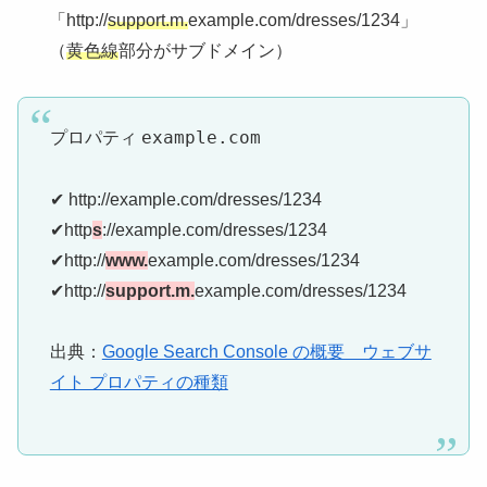
「http://
support.m.
example.com/dresses/1234」
（
黄色線
部分がサブドメイン）
example.com
プロパティ
✔
http://example.com/dresses/1234
✔
http
s
://example.com/dresses/1234
✔
http://
www.
example.com/dresses/1234
✔
http://
support.m.
example.com/dresses/1234
出典：
Google Search Console の概要 ウェブサ
イト プロパティの種類