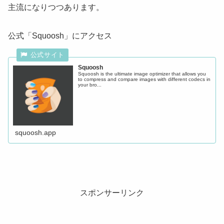
主流になりつつあります。
公式「Squoosh」にアクセス
Squoosh
Squoosh is the ultimate image optimizer that allows you
to compress and compare images with different codecs in
your bro...
squoosh.app
スポンサーリンク