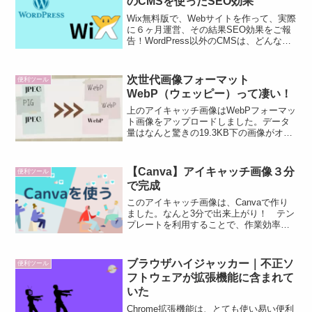
のCMSを使ったSEO効果
Wix無料版で、Webサイトを作って、実際
に６ヶ月運営、その結果SEO効果をご報
告！WordPress以外のCMSは、どんな感
じなのか？以前から、ちょっと興味があ
った。より管理運営が簡単な
CMS「Wix」でWebサイトを作成する機
次世代画像フォーマット
便利ツール
会を頂いた。少ない労力で、ビックリす
WebP（ウェッピー）って凄い！
るほどおしゃれなサイトが完成しまし
た。
上のアイキャッチ画像はWebPフォーマッ
ト画像をアップロードしました。データ
量はなんと驚きの19.3KB下の画像がオリ
ジナルJPEGフォーマット画像で52.5KB
オリジナルJPEGフォーマット画像と比較
して、WebPフォーマット画像がほとん...
【Canva】アイキャッチ画像３分
便利ツール
で完成
このアイキャッチ画像は、Canvaで作り
ました。なんと3分で出来上がり！ テン
プレートを利用することで、作業効率
化、時短になりました。「3分で仕上げた
アイキャッチ画像の作り方」について図
解を使ってわかりやすく解説します。
ブラウザハイジャッカー｜不正ソ
便利ツール
フトウェアが拡張機能に含まれて
いた
Chrome拡張機能は、とても使い易い便利