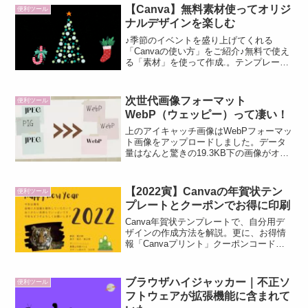
ーネットできるそんな便利なテザリング
【Canva】無料素材使ってオリジ
便利ツール
テザリングやっ...
ナルデザインを楽しむ
♪季節のイベントを盛り上げてくれる
「Canvaの使い方」をご紹介♪無料で使え
る「素材」を使って作成.。テンプレート
を使用していないので、自分らしいオリ
ジナル性が演出できますよ
次世代画像フォーマット
便利ツール
WebP（ウェッピー）って凄い！
上のアイキャッチ画像はWebPフォーマッ
ト画像をアップロードしました。データ
量はなんと驚きの19.3KB下の画像がオリ
ジナルJPEGフォーマット画像で52.5KB
オリジナルJPEGフォーマット画像と比較
して、WebPフォーマット画像がほとん...
【2022寅】Canvaの年賀状テン
便利ツール
プレートとクーポンでお得に印刷
Canva年賀状テンプレートで、自分用デ
ザインの作成方法を解説。更に、お得情
報「Canvaプリント」クーポンコードを
お知らせします。迷うことなく年賀状が
作れるように、画像いっぱい使って解説
したよ！
ブラウザハイジャッカー｜不正ソ
便利ツール
フトウェアが拡張機能に含まれて