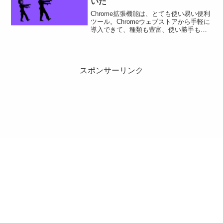
いた
Chrome拡張機能は、とても使い易い便利
ツール。Chromeウェブストアから手軽に
導入できて、種類も豊富、使い勝手も良
く、無料で使える。でも、拡張機能には
便利な反面、注意が必要なのです。これ
からの話は、めちゃくちゃ怖いお話...
スポンサーリンク