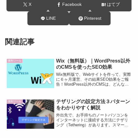
X
Facebook
はてブ
LINE
Pinterest
関連記事
Wix（無料版）｜WordPress以外
便利ツール
のCMSを使ったSEO効果
Wix無料版で、Webサイトを作って、実際
に６ヶ月運営、その結果SEO効果をご報
告！WordPress以外のCMSは、どんな感
じなのか？以前から、ちょっと興味があ
った。より管理運営が簡単な
CMS「Wix」でWebサイトを作成する機
テザリングの設定方法３パターン
便利ツール
会を頂いた。少ない労力で、ビックリす
をわかりやすく解説
るほどおしゃれなサイトが完成しまし
た。
外出先で、お手持ちのノートパソコンを
インターネットに接続する方法にテザリ
ング（Tethering）があります。スマート
フォンを中継して、パソコンをインター
ネットに接続。いつでもどこでもインタ