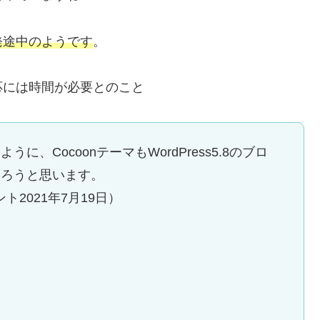
発途中のようです
。
応には時間が必要とのこと
、CocoonテーマもWordPress5.8のブロ
送ろうと思います。
ト2021年7月19日）