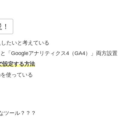
説！
導入したいと考えている
「Googleアナリティクス4（GA4）」両方設置
で設定する方法
onを使っている
んなツール？？？