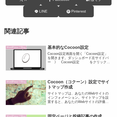
LINE
Pinterest
関連記事
基本的なCocoon設定
WordPressでBlog
Cocoon設定画面を開く「Cocoon設定」
を開きます。ダッシュボード左サイドバ
ー 》 Cocoon設定 をクリック下
のタブは、Cocoon設定で使用できる機能
です。多機能で初心者には戸惑いますよ
ね。でも大丈夫です。初めから全てを使
い...
Cocoon（コクーン）設定でサイ
WordPressでBlog
トマップ作成
サイトマップは、あなたのWebサイトの
インフォメーション。サイトマップを設
置すると、あなたのWebサイトの評価が
グッと上がりますよ⤴ サイトマップの設
置方法をわかりやすく解説
固定ページと投稿記事の作成
WordPressでBlog