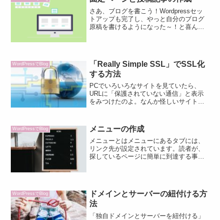
さあ、ブログを書こう！Wordpressセッ
トアップも完了し、やっと自分のブログ
原稿を書けるようになった～！と喜んで
ダッシュボードを開いたら、さあ、どこ
へ書いたらいいのでしょうか？？？と悩
んでしまうWordpress初心者さんは多い
かと思い...
「Really Simple SSL」でSSL化
WordPressでBlog
する方法
PCでいろいろなサイトを見ていたら、
URLに「保護されていない通信」と表示
をみつけたのよ。なんか怪しいサイトで
しょうか？Maru「SSL化していないサイ
ト」ということです SSL化って何なのか
WordPressプラグインでSSL化する方
メニューの作成
WordPressでBlog
法...
メニューとはメニューにあるタブには、
リンク先が設定されています。読者が、
探しているページに簡単に到達する事を
助ける便利な機能です。メニューがある
ことで、ユーザビリティの高いサイトに
なります。メニューの設定画面ダッシュ
ボード画面左サイドバー ...
ドメインとサーバーの紐付ける方
WordPressでBlog
法
「独自ドメインとサーバーを紐付ける」